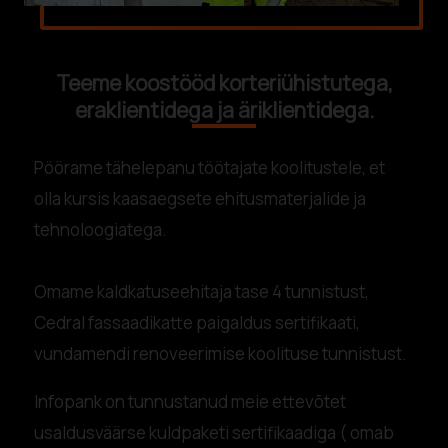
Teeme koostööd korteriühistutega,
eraklientidega ja äriklientidega.
Pöörame tähelepanu töötajate koolitustele, et
olla kursis kaasaegsete ehitusmaterjalide ja
tehnoloogiatega.
O
mame kaldkatuseehitaja tase 4 tunnistust,
Cedral fassaadikatte paigaldus sertifikaati,
vundamendi renoveerimise koolituse tunnistust.
Infopank on tunnustanud meie ettevõtet
usaldusväärse kuldpaketi sertifikaadiga ( omab