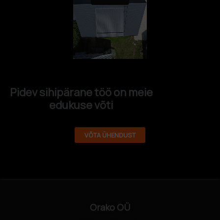
Pidev sihipärane töö on meie
edukuse võti
VÕTA ÜHENDUST
Orako OÜ