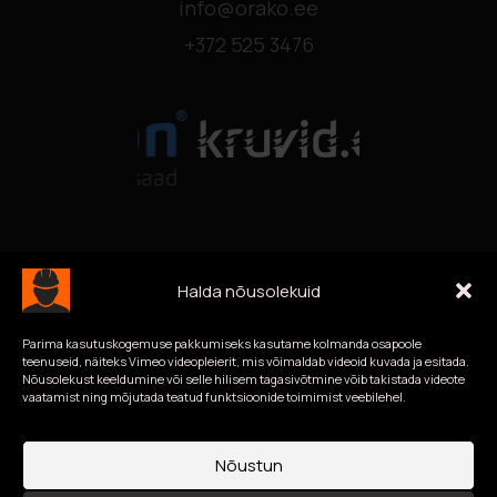
info@orako.ee
+372 525 3476
Halda nõusolekuid
Parima kasutuskogemuse pakkumiseks kasutame kolmanda osapoole
teenuseid, näiteks Vimeo videopleierit, mis võimaldab videoid kuvada ja esitada.
Nõusolekust keeldumine või selle hilisem tagasivõtmine võib takistada videote
vaatamist ning mõjutada teatud funktsioonide toimimist veebilehel.
Nõustun
Privaatsustingimused