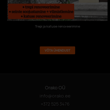
Trepi ja katuse renoveerimine
VÕTA ÜHENDUST
Orako OÜ
info@orako.ee
+372 525 3476