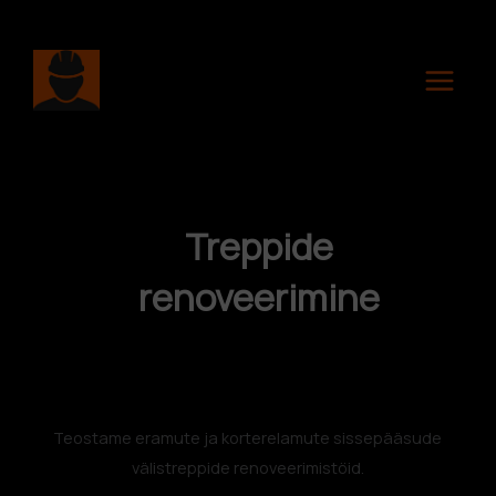
Skip
to
content
Treppide
renoveerimine
Teostame eramute ja korterelamute sissepääsude
välistreppide renoveerimistöid.