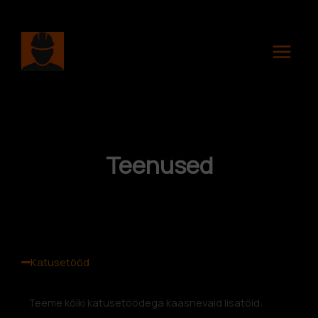
Skip
to
content
Teenused
Katusetööd
Teeme kõiki katusetöödega kaasnevaid lisatöid: