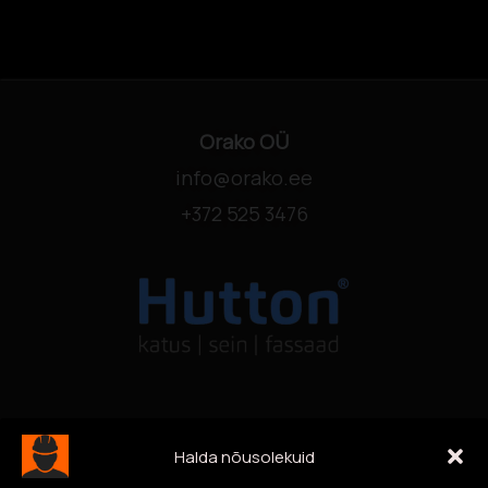
Orako OÜ
info@orako.ee
+372 525 3476
Halda nõusolekuid