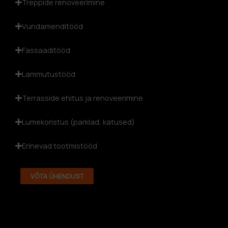
Treppide renoveerimine
Vundamenditööd
Fassaaditööd
Lammutustööd
Terrasside ehitus ja renoveerimine
Lumekoristus (parklad, katused)
Erinevad tootmistööd
VÕTA ÜHENDUST