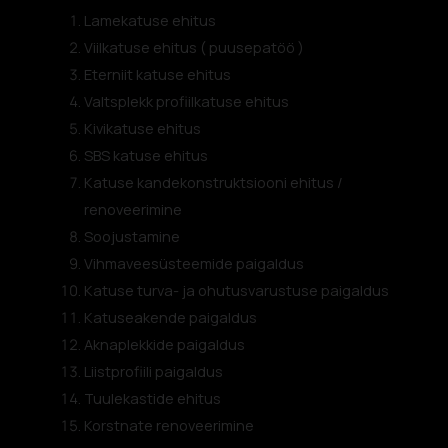
Lamekatuse ehitus
Viilkatuse ehitus ( puusepatöö )
Eterniit katuse ehitus
Valtsplekk profiilkatuse ehitus
Kivikatuse ehitus
SBS katuse ehitus
Katuse kandekonstruktsiooni ehitus /
renoveerimine
Soojustamine
Vihmaveesüsteemide paigaldus
Katuse turva- ja ohutusvarustuse paigaldus
Katuseakende paigaldus
Aknaplekkide paigaldus
Liistprofiili paigaldus
Tuulekastide ehitus
Korstnate renoveerimine